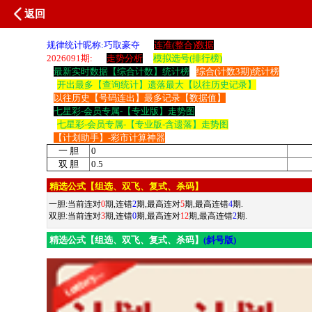
返回
规律统计昵称:巧取豪夺
连准(整合)数据
2026091期:
走势分析
模拟选号(排行榜)
最新实时数据【综合计数】统计榜
综合(计数3期)统计榜
开出最多【查询统计】遗落最大【以往历史记录】
以往历史【号码连出】最多记录【数据值】
七星彩-会员专属-【专业版】走势图
七星彩-会员专属-【专业版-含遗落】走势图
【计划助手】-彩市计算神器
一 胆
0
双 胆
0.5
精选公式【组选、双飞、复式、杀码】
一胆
:当前连对
0
期,连错
2
期,最高连对
5
期,最高连错
4
期
.
双胆
:当前连对
3
期,连错
0
期,最高连对
12
期,最高连错
2
期
.
精选公式【组选、双飞、复式、杀码】
(斜号版)