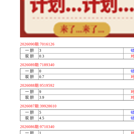
2026090期:7016126
一 胆
3
双 胆
0.3
2026089期:7189340
一 胆
0
双 胆
0.7
2026088期:9519592
一 胆
9
双 胆
3.9
2026087期:39928610
一 胆
5
双 胆
4.5
2026086期:9710340
一 胆
1