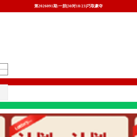
第2026091期:一胆[30对18/23]巧取豪夺