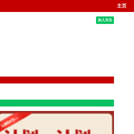
主页
加入关注