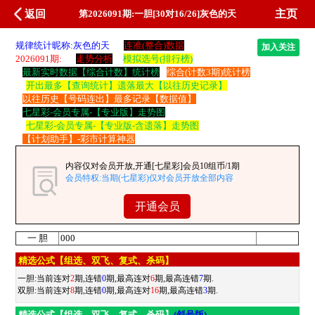
主页
返回
第2026091期:一胆[30对16/26]灰色的天
规律统计昵称:灰色的天
连准(整合)数据
加入关注
2026091期:
走势分析
模拟选号(排行榜)
最新实时数据【综合计数】统计榜
综合(计数3期)统计榜
开出最多【查询统计】遗落最大【以往历史记录】
以往历史【号码连出】最多记录【数据值】
七星彩-会员专属-【专业版】走势图
七星彩-会员专属-【专业版-含遗落】走势图
【计划助手】-彩市计算神器
内容仅对会员开放,开通[七星彩]会员10组币/1期
会员特权:当期(七星彩)仅对会员开放全部内容
开通会员
一 胆
000
精选公式【组选、双飞、复式、杀码】
一胆
:当前连对
2
期,连错
0
期,最高连对
6
期,最高连错
7
期
.
双胆
:当前连对
8
期,连错
0
期,最高连对
16
期,最高连错
3
期
.
精选公式【组选、双飞、复式、杀码】
(斜号版)