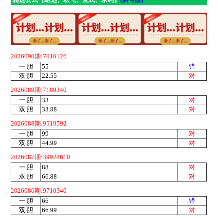
2026090期:7016126
一 胆
55
错
双 胆
22.55
对
2026089期:7189340
一 胆
33
对
双 胆
33.88
对
2026088期:9519592
一 胆
99
对
双 胆
44.99
对
2026087期:39928610
一 胆
88
对
双 胆
66.88
对
2026086期:9710340
一 胆
66
错
双 胆
66.99
对