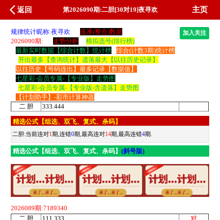
主页
返回
第2026090期:二胆[30对19]夜寻欢
规律统计昵称:夜寻欢
连准(整合)数据
加入关注
2026090期:
走势分析
模拟选号(排行榜)
最新实时数据【综合计数】统计榜
综合(计数3期)统计榜
开出最多【查询统计】遗落最大【以往历史记录】
以往历史【号码连出】最多记录【数据值】
七星彩-会员专属-【专业版】走势图
七星彩-会员专属-【专业版-含遗落】走势图
【计划助手】-彩市计算神器
二 胆
333.444
精选公式【组选、双飞、复式、杀码】
二胆
:当前连对
1
期,连错
0
期,最高连对
14
期,最高连错
4
期
.
精选公式【组选、双飞、复式、杀码】
(斜号版)
2026089期:7189340
二 胆
111.333
对