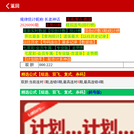
返回
规律统计昵称:长老神话
连准(整合)数据
2026090期:
走势分析
模拟选号(排行榜)
最新实时数据【综合计数】统计榜
综合(计数3期)统计榜
开出最多【查询统计】遗落最大【以往历史记录】
以往历史【号码连出】最多记录【数据值】
七星彩-会员专属-【专业版】走势图
七星彩-会员专属-【专业版-含遗落】走势图
【计划助手】-彩市计算神器
双 胆
000.222
精选公式【组选、双飞、复式、杀码】
双胆
:当前连对
1
期,连错
0
期,最高连对
8
期,最高连错
4
期
.
精选公式【组选、双飞、复式、杀码】
(斜号版)