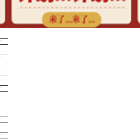
对
错
对
对
对
对
对