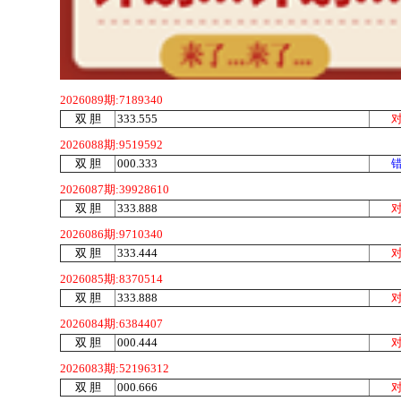
2026089期:7189340
双 胆
333.555
2026088期:9519592
双 胆
000.333
2026087期:39928610
双 胆
333.888
2026086期:9710340
双 胆
333.444
2026085期:8370514
双 胆
333.888
2026084期:6384407
双 胆
000.444
2026083期:52196312
双 胆
000.666