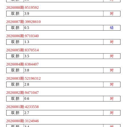
2026088期:9519592
双 胆
3.9
对
2026087期:39928610
双 胆
0.5
错
2026086期:9710340
双 胆
1.3
对
2026085期:8370514
双 胆
3.5
对
2026084期:6384407
双 胆
3.8
对
2026083期:52196312
双 胆
2.8
对
2026082期:9471047
双 胆
0.6
对
2026081期:4233558
双 胆
2.7
对
2026080期:3124946
双 胆
3.4
对