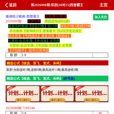
主页
返回
第2026090期:双胆[30对25]西楚霸王
规律统计昵称:西楚霸王
连准(整合)数据
加入关注
2026090期:
走势分析
模拟选号(排行榜)
最新实时数据【综合计数】统计榜
综合(计数3期)统计榜
开出最多【查询统计】遗落最大【以往历史记录】
以往历史【号码连出】最多记录【数据值】
七星彩-会员专属-【专业版】走势图
七星彩-会员专属-【专业版-含遗落】走势图
【计划助手】-彩市计算神器
双 胆
1.9
精选公式【组选、双飞、复式、杀码】
双胆
:当前连对
2
期,连错
0
期,最高连对
14
期,最高连错
2
期
.
精选公式【组选、双飞、复式、杀码】
(斜号版)
2026089期:7189340
双 胆
5.9
对