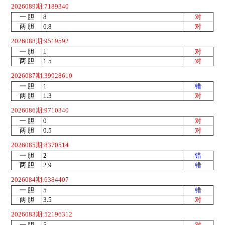
2026089期:7189340
一 胆
8
对
两 胆
6.8
对
2026088期:9519592
一 胆
1
对
两 胆
1.5
对
2026087期:39928610
一 胆
1
错
两 胆
1.3
对
2026086期:9710340
一 胆
0
对
两 胆
0.5
对
2026085期:8370514
一 胆
2
错
两 胆
2.9
错
2026084期:6384407
一 胆
5
错
两 胆
3.5
对
2026083期:52196312
一 胆
5
对