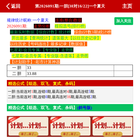
主页
返回
第2026091期:一胆[30对16/22]一个夏天
规律统计昵称:一个夏天
连准(整合)数据
加入关注
2026091期:
走势分析
模拟选号(排行榜)
最新实时数据【综合计数】统计榜
综合(计数3期)统计榜
开出最多【查询统计】遗落最大【以往历史记录】
以往历史【号码连出】最多记录【数据值】
七星彩-会员专属-【专业版】走势图
七星彩-会员专属-【专业版-含遗落】走势图
【计划助手】-彩市计算神器
一 胆
33
二 胆
33.88
精选公式【组选、双飞、复式、杀码】
一胆
:当前连对
1
期,连错
0
期,最高连对
4
期,最高连错
5
期
.
二胆
:当前连对
1
期,连错
0
期,最高连对
16
期,最高连错
2
期
.
精选公式【组选、双飞、复式、杀码】
(斜号版)