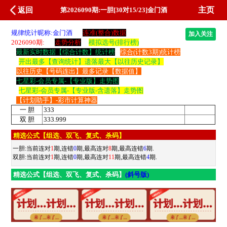
主页
返回
第2026090期:一胆[30对15/23]金门酒
规律统计昵称:金门酒
连准(整合)数据
加入关注
2026090期:
走势分析
模拟选号(排行榜)
最新实时数据【综合计数】统计榜
综合(计数3期)统计榜
开出最多【查询统计】遗落最大【以往历史记录】
以往历史【号码连出】最多记录【数据值】
七星彩-会员专属-【专业版】走势图
七星彩-会员专属-【专业版-含遗落】走势图
【计划助手】-彩市计算神器
一 胆
333
双 胆
333.999
精选公式【组选、双飞、复式、杀码】
一胆
:当前连对
1
期,连错
0
期,最高连对
8
期,最高连错
6
期
.
双胆
:当前连对
1
期,连错
0
期,最高连对
11
期,最高连错
4
期
.
精选公式【组选、双飞、复式、杀码】
(斜号版)