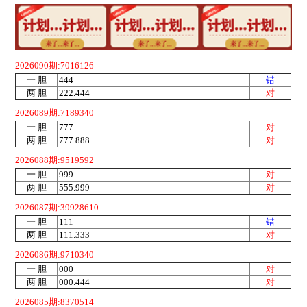
2026090期:7016126
一 胆
444
错
两 胆
222.444
对
2026089期:7189340
一 胆
777
对
两 胆
777.888
对
2026088期:9519592
一 胆
999
对
两 胆
555.999
对
2026087期:39928610
一 胆
111
错
两 胆
111.333
对
2026086期:9710340
一 胆
000
对
两 胆
000.444
对
2026085期:8370514