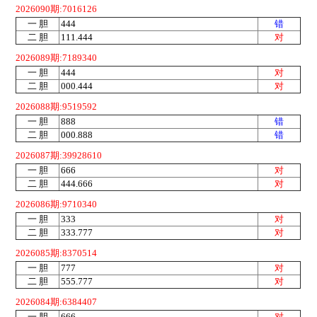
2026090期:7016126
一 胆
444
错
二 胆
111.444
对
2026089期:7189340
一 胆
444
对
二 胆
000.444
对
2026088期:9519592
一 胆
888
错
二 胆
000.888
错
2026087期:39928610
一 胆
666
对
二 胆
444.666
对
2026086期:9710340
一 胆
333
对
二 胆
333.777
对
2026085期:8370514
一 胆
777
对
二 胆
555.777
对
2026084期:6384407
一 胆
666
对