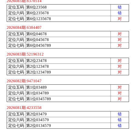
2026085期:8370514
定位五码
第6位23568
错
定位六码
第6位235678
错
定位七码
第6位1235678
对
2026084期:6384407
定位五码
第6位04678
对
定位六码
第6位045678
对
定位七码
第6位0456789
对
2026083期:52196312
定位五码
第2位23478
对
定位六码
第2位123478
对
定位七码
第2位1234789
对
2026082期:9471047
定位五码
第1位03489
对
定位六码
第1位034789
对
定位七码
第1位0345789
对
2026081期:4233558
定位五码
第2位03479
错
定位六码
第2位034579
错
定位七码
第2位0134579
错