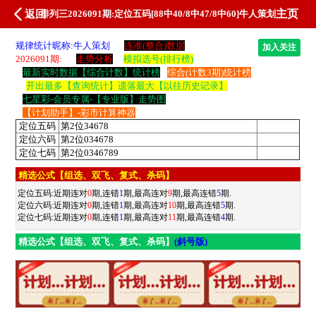
主页
返回
排列三2026091期:定位五码[88中40/8中47/8中60]牛人策划
规律统计昵称:牛人策划
连准(整合)数据
加入关注
2026091期:
走势分析
模拟选号(排行榜)
最新实时数据【综合计数】统计榜
综合(计数3期)统计榜
开出最多【查询统计】遗落最大【以往历史记录】
七星彩-会员专属-【专业版】走势图
【计划助手】-彩市计算神器
定位五码
第2位34678
定位六码
第2位034678
定位七码
第2位0346789
精选公式【组选、双飞、复式、杀码】
定位五码
:近期连对
0
期,连错
1
期,最高连对
9
期,最高连错
5
期
.
定位六码
:近期连对
0
期,连错
1
期,最高连对
10
期,最高连错
5
期
.
定位七码
:近期连对
0
期,连错
1
期,最高连对
11
期,最高连错
4
期
.
精选公式【组选、双飞、复式、杀码】
(斜号版)