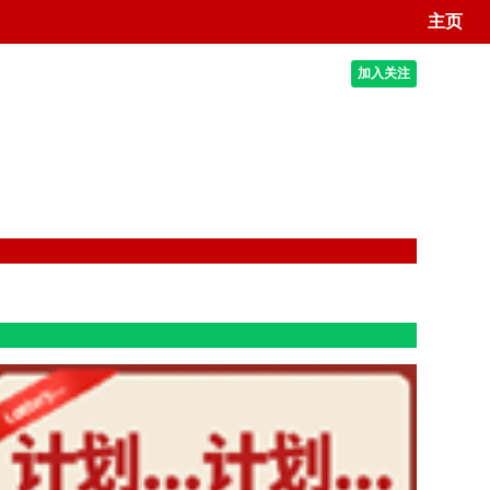
主页
加入关注