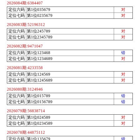
2026084期:6384407
定位六码
第1位035679
对
定位七码
第1位0235679
对
2026083期:52196312
定位六码
第1位245789
对
定位七码
第1位2345789
对
2026082期:9471047
定位六码
第1位123468
错
定位七码
第1位1234689
对
2026081期:4233558
定位六码
第1位124569
对
定位七码
第1位1245689
对
2026080期:3124946
定位六码
第1位015789
错
定位七码
第1位0156789
错
2026079期:56838714
定位六码
第1位024589
对
定位七码
第1位0234589
对
2026078期:44875112
定位六码
第1位135679
错