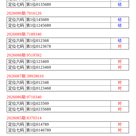
定位七码
第1位0135689
错
2026090期:7016126
定位六码
第1位145689
错
定位七码
第1位1245689
错
2026089期:7189340
定位六码
第1位012368
错
定位七码
第1位0123678
对
2026088期:9519592
定位六码
第1位123469
对
定位七码
第1位0123469
对
2026087期:39928610
定位六码
第1位012348
对
定位七码
第1位0123468
对
2026086期:9710340
定位六码
第1位023569
对
定位七码
第1位0235689
对
2026085期:8370514
定位六码
第1位014789
对
定位七码
第1位0146789
对