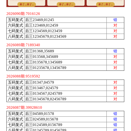
2026090期:7016126
五码复式
后三23469,01245
错
六码复式
后三123469,012459
对
七码复式
后三1234569,0123459
对
八码复式
后三12345679,01234569
对
2026089期:7189340
五码复式
后三01368,35689
错
六码复式
后三013568,345689
对
七码复式
后三0135678,1345689
对
八码复式
后三01235678,13456789
对
2026088期:9519592
五码复式
后三01347,04579
对
六码复式
后三013467,024579
对
七码复式
后三0134567,0245789
对
八码复式
后三01345678,02456789
对
2026087期:39928610
五码复式
后三04589,01578
错
六码复式
后三024589,015678
错
七码复式
后三0124589,0156789
错
八码复式
后三01245789,01456789
错