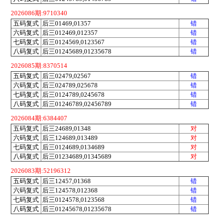
2026086期:9710340
五码复式
后三01469,01357
错
六码复式
后三012469,012357
错
七码复式
后三0124569,0123567
错
八码复式
后三01245689,01235678
错
2026085期:8370514
五码复式
后三02479,02567
错
六码复式
后三024789,025678
错
七码复式
后三0124789,0245678
错
八码复式
后三01246789,02456789
错
2026084期:6384407
五码复式
后三24689,01348
对
六码复式
后三124689,013489
对
七码复式
后三0124689,0134689
对
八码复式
后三01234689,01345689
对
2026083期:52196312
五码复式
后三12457,01368
错
六码复式
后三124578,012368
错
七码复式
后三0124578,0123568
错
八码复式
后三01245678,01235678
错