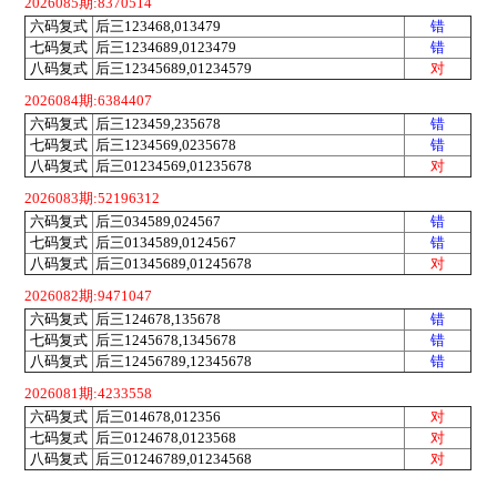
2026085期:8370514
六码复式
后三123468,013479
错
七码复式
后三1234689,0123479
错
八码复式
后三12345689,01234579
对
2026084期:6384407
六码复式
后三123459,235678
错
七码复式
后三1234569,0235678
错
八码复式
后三01234569,01235678
对
2026083期:52196312
六码复式
后三034589,024567
错
七码复式
后三0134589,0124567
错
八码复式
后三01345689,01245678
对
2026082期:9471047
六码复式
后三124678,135678
错
七码复式
后三1245678,1345678
错
八码复式
后三12456789,12345678
错
2026081期:4233558
六码复式
后三014678,012356
对
七码复式
后三0124678,0123568
对
八码复式
后三01246789,01234568
对