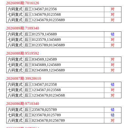
2026090期:7016126
六码复式
后三134567,012356
对
七码复式
后三1345679,0123568
对
八码复式
后三12345679,01235689
对
2026089期:7189340
六码复式
后三012579,145689
错
七码复式
后三0123579,1345689
对
八码复式
后三01235789,01345689
对
2026088期:9519592
六码复式
后三034569,124589
对
七码复式
后三0345689,1245689
对
八码复式
后三02345689,12345689
对
2026087期:39928610
六码复式
后三134567,012358
错
七码复式
后三1234567,0123568
对
八码复式
后三12345679,01234568
对
2026086期:9710340
六码复式
后三235678,025789
错
七码复式
后三0235678,0125789
错
八码复式
后三02345678,01256789
对