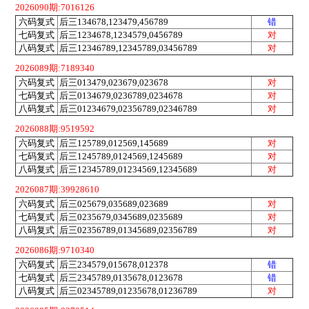
2026090期:7016126
六码复式
后三134678,123479,456789
错
七码复式
后三1234678,1234579,0456789
对
八码复式
后三12346789,12345789,03456789
对
2026089期:7189340
六码复式
后三013479,023679,023678
对
七码复式
后三0134679,0236789,0234678
对
八码复式
后三01234679,02356789,02346789
对
2026088期:9519592
六码复式
后三125789,012569,145689
对
七码复式
后三1245789,0124569,1245689
对
八码复式
后三12345789,01234569,12345689
对
2026087期:39928610
六码复式
后三025679,035689,023689
对
七码复式
后三0235679,0345689,0235689
对
八码复式
后三02356789,01345689,02356789
对
2026086期:9710340
六码复式
后三234579,015678,012378
错
七码复式
后三2345789,0135678,0123678
错
八码复式
后三02345789,01235678,01236789
对