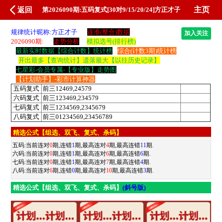
主页
返回
第2026090期:五码复式[30对9/15/20/24]方正才子
规律统计昵称:方正才子
连准(整合)数据
加入关注
2026090期:
走势分析
模拟选号(排行榜)
最新实时数据【综合计数】统计榜
综合(计数3期)统计榜
开出最多【查询统计】遗落最大【以往历史记录】
七星彩-会员专属-【专业版】走势图
【计划助手】-彩市计算神器
五码复式
前三12469,24579
六码复式
前三123469,234579
七码复式
前三1234569,2345679
八码复式
前三01234569,23456789
精选公式【组选、双飞、复式、杀码】
五码
:当前连对
0
期,连错
1
期,最高连对
4
期,最高连错
11
期
.
六码
:当前连对
0
期,连错
1
期,最高连对
6
期,最高连错
6
期
.
七码
:当前连对
0
期,连错
1
期,最高连对
7
期,最高连错
4
期
.
八码
:当前连对
6
期,连错
0
期,最高连对
10
期,最高连错
3
期
.
精选公式【组选、双飞、复式、杀码】
(斜号版)