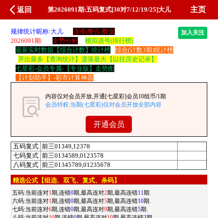
主页
返回
第2026091期:五码复式[30对7/12/19/25]大儿
规律统计昵称:大儿
连准(整合)数据
加入关注
2026091期:
走势分析
模拟选号(排行榜)
最新实时数据【综合计数】统计榜
综合(计数3期)统计榜
开出最多【查询统计】遗落最大【以往历史记录】
七星彩-会员专属-【专业版】走势图
【计划助手】-彩市计算神器
内容仅对会员开放,开通[七星彩]会员10组币/1期
会员特权:当期(七星彩)仅对会员开放全部内容
开通会员
五码复式
前三01349,12378
七码复式
前三0134589,0123578
八码复式
前三01345789,01235678
精选公式【组选、双飞、复式、杀码】
五码
:当前连对
1
期,连错
0
期,最高连对
2
期,最高连错
11
期
.
六码
:当前连对
1
期,连错
0
期,最高连对
5
期,最高连错
10
期
.
七码
:当前连对
6
期,连错
0
期,最高连对
9
期,最高连错
5
期
.
八码
:当前连对
10
期,连错
0
期,最高连对
10
期,最高连错
3
期
.