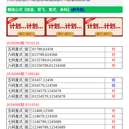
精选公式【组选、双飞、复式、杀码】
(斜号版)
2026090期:7016126
五码复式
前三01789,02458
对
六码复式
前三015789,024568
对
七码复式
前三0135789,0124568
对
八码复式
前三01356789,01234568
对
2026089期:7189340
五码复式
前三03457,12458
错
六码复式
前三034579,124568
错
七码复式
前三0234579,1245678
对
八码复式
前三01234579,12345678
对
2026088期:9519592
五码复式
前三12469,12569
对
六码复式
前三124679,124569
对
七码复式
前三1246789,1245689
对
八码复式
前三12346789,12345689
对