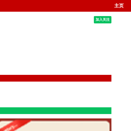
主页
加入关注