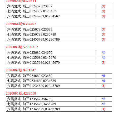
2026085期:8370514
六码复式
后三012459,123457
对
七码复式
后三0124589,0123457
对
八码复式
后三01245789,01234567
对
2026084期:6384407
六码复式
前三025678,023689
对
七码复式
前三0256789,0236789
对
八码复式
前三02456789,01236789
对
2026083期:52196312
六码复式
前三035689,034679
错
七码复式
前三0135689,0345679
错
八码复式
前三01235689,02345679
对
2026082期:9471047
六码复式
前三024689,023459
错
七码复式
前三0234689,0234589
错
八码复式
前三01234689,02345789
对
2026081期:4233558
六码复式
前三123567,356789
错
七码复式
前三1235679,3456789
错
八码复式
前三12345679,03456789
对