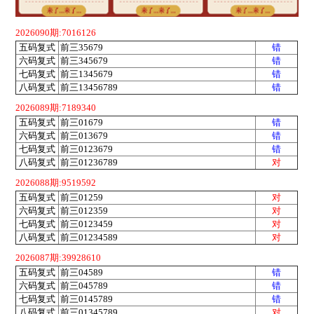
2026090期:7016126
五码复式
前三35679
错
六码复式
前三345679
错
七码复式
前三1345679
错
八码复式
前三13456789
错
2026089期:7189340
五码复式
前三01679
错
六码复式
前三013679
错
七码复式
前三0123679
错
八码复式
前三01236789
对
2026088期:9519592
五码复式
前三01259
对
六码复式
前三012359
对
七码复式
前三0123459
对
八码复式
前三01234589
对
2026087期:39928610
五码复式
前三04589
错
六码复式
前三045789
错
七码复式
前三0145789
错
八码复式
前三01345789
对