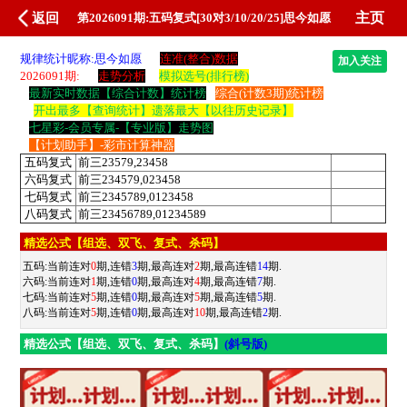
主页
返回
第2026091期:五码复式[30对3/10/20/25]思今如愿
规律统计昵称:思今如愿
连准(整合)数据
加入关注
2026091期:
走势分析
模拟选号(排行榜)
最新实时数据【综合计数】统计榜
综合(计数3期)统计榜
开出最多【查询统计】遗落最大【以往历史记录】
七星彩-会员专属-【专业版】走势图
【计划助手】-彩市计算神器
五码复式
前三23579,23458
六码复式
前三234579,023458
七码复式
前三2345789,0123458
八码复式
前三23456789,01234589
精选公式【组选、双飞、复式、杀码】
五码
:当前连对
0
期,连错
3
期,最高连对
2
期,最高连错
14
期
.
六码
:当前连对
1
期,连错
0
期,最高连对
4
期,最高连错
7
期
.
七码
:当前连对
5
期,连错
0
期,最高连对
5
期,最高连错
5
期
.
八码
:当前连对
5
期,连错
0
期,最高连对
10
期,最高连错
2
期
.
精选公式【组选、双飞、复式、杀码】
(斜号版)