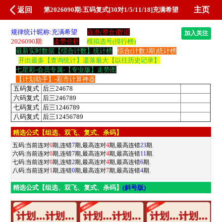
主页
返回
第2026090期:五码复式[30对1/5/11/18]充满希望
规律统计昵称:充满希望
连准(整合)数据
加入关注
2026090期:
走势分析
模拟选号(排行榜)
最新实时数据【综合计数】统计榜
综合(计数3期)统计榜
开出最多【查询统计】遗落最大【以往历史记录】
七星彩-会员专属-【专业版】走势图
【计划助手】-彩市计算神器
五码复式
后三24678
六码复式
后三246789
七码复式
后三1246789
八码复式
后三12456789
精选公式【组选、双飞、复式、杀码】
五码
:当前连对
0
期,连错
7
期,最高连对
4
期,最高连错
23
期
.
六码
:当前连对
0
期,连错
7
期,最高连对
4
期,最高连错
11
期
.
七码
:当前连对
0
期,连错
2
期,最高连对
4
期,最高连错
6
期
.
八码
:当前连对
1
期,连错
0
期,最高连对
7
期,最高连错
4
期
.
精选公式【组选、双飞、复式、杀码】
(斜号版)