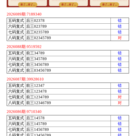
2026089期:7189340
五码复式
后三02378
错
六码复式
后三023789
错
七码复式
后三0235789
错
八码复式
后三02345789
对
2026088期:9519592
五码复式
前三34789
错
六码复式
前三345789
错
七码复式
前三3456789
错
八码复式
前三03456789
错
2026087期:39928610
五码复式
前三12347
错
六码复式
前三123478
错
七码复式
前三1234789
对
八码复式
前三12346789
对
2026086期:9710340
五码复式
后三14578
错
六码复式
后三145789
错
七码复式
后三1456789
错
八码复式
后三13456789
错