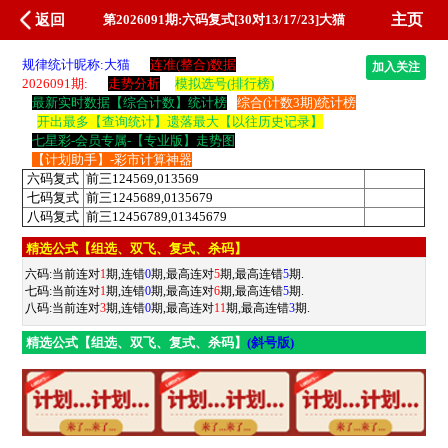
主页
返回
第2026091期:六码复式[30对13/17/23]大猫
规律统计昵称:大猫
连准(整合)数据
加入关注
2026091期:
走势分析
模拟选号(排行榜)
最新实时数据【综合计数】统计榜
综合(计数3期)统计榜
开出最多【查询统计】遗落最大【以往历史记录】
七星彩-会员专属-【专业版】走势图
【计划助手】-彩市计算神器
六码复式
前三124569,013569
七码复式
前三1245689,0135679
八码复式
前三12456789,01345679
精选公式【组选、双飞、复式、杀码】
六码
:当前连对
1
期,连错
0
期,最高连对
5
期,最高连错
5
期
.
七码
:当前连对
1
期,连错
0
期,最高连对
6
期,最高连错
5
期
.
八码
:当前连对
3
期,连错
0
期,最高连对
11
期,最高连错
3
期
.
精选公式【组选、双飞、复式、杀码】
(斜号版)