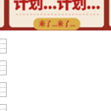
对
对
对
对
对
对
错
对
对
对