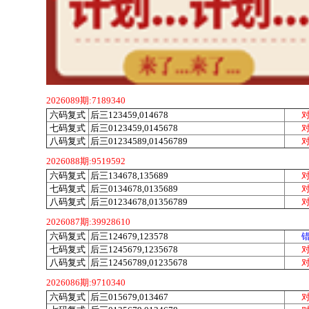
2026089期:7189340
六码复式
后三123459,014678
七码复式
后三0123459,0145678
八码复式
后三01234589,01456789
2026088期:9519592
六码复式
后三134678,135689
七码复式
后三0134678,0135689
八码复式
后三01234678,01356789
2026087期:39928610
六码复式
后三124679,123578
七码复式
后三1245679,1235678
八码复式
后三12456789,01235678
2026086期:9710340
六码复式
后三015679,013467