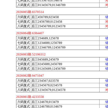
七码复式
后三0135679,0134678
八码复式
后三01345679,01346789
2026085期:8370514
六码复式
后三456789,023458
七码复式
后三2456789,0123458
八码复式
后三23456789,01234578
2026084期:6384407
六码复式
后三234689,125678
七码复式
后三1234689,1256789
八码复式
后三12346789,12456789
2026083期:52196312
六码复式
后三045689,245679
七码复式
后三0245689,2456789
八码复式
后三01245689,12456789
2026082期:9471047
六码复式
后三234567,023578
七码复式
后三2345679,0234578
八码复式
后三12345679,01234578
2026081期:4233558
六码复式
后三124678,013479
七码复式
后三1246789,0134679