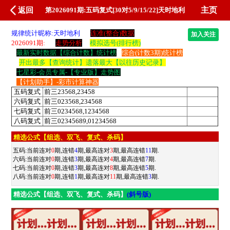
主页
返回
第2026091期:五码复式[30对5/9/15/22]天时地利
规律统计昵称:天时地利
连准(整合)数据
加入关注
2026091期:
走势分析
模拟选号(排行榜)
最新实时数据【综合计数】统计榜
综合(计数3期)统计榜
开出最多【查询统计】遗落最大【以往历史记录】
七星彩-会员专属-【专业版】走势图
【计划助手】-彩市计算神器
五码复式
前三23568,23458
六码复式
前三023568,234568
七码复式
前三0234568,1234568
八码复式
前三02345689,01234568
精选公式【组选、双飞、复式、杀码】
五码
:当前连对
0
期,连错
4
期,最高连对
3
期,最高连错
11
期
.
六码
:当前连对
0
期,连错
3
期,最高连对
4
期,最高连错
7
期
.
七码
:当前连对
0
期,连错
3
期,最高连对
8
期,最高连错
5
期
.
八码
:当前连对
0
期,连错
1
期,最高连对
11
期,最高连错
3
期
.
精选公式【组选、双飞、复式、杀码】
(斜号版)