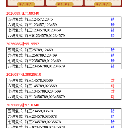
2026089期:7189340
五码复式
前三12457,12345
错
六码复式
前三123457,123459
错
七码复式
前三1234579,0123459
错
八码复式
前三01234579,01234579
错
2026088期:9519592
五码复式
前三25789,12469
错
六码复式
前三256789,123469
错
七码复式
前三2356789,0123469
错
八码复式
前三23456789,01234679
错
2026087期:39928610
五码复式
前三14578,03569
对
六码复式
前三145789,023569
对
七码复式
前三1345789,0234569
对
八码复式
前三13456789,02345679
对
2026086期:9710340
五码复式
前三23459,03578
错
六码复式
前三234579,035678
错
七码复式
前三2345789,0235678
错
八码复式
前三02345789,02345678
错