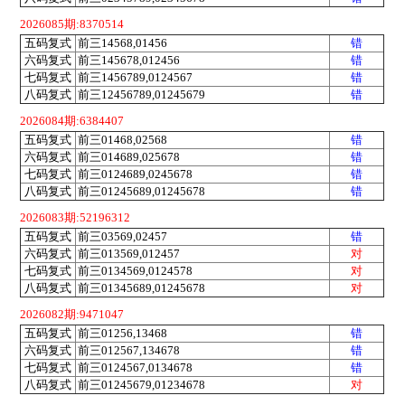
2026085期:8370514
五码复式
前三14568,01456
错
六码复式
前三145678,012456
错
七码复式
前三1456789,0124567
错
八码复式
前三12456789,01245679
错
2026084期:6384407
五码复式
前三01468,02568
错
六码复式
前三014689,025678
错
七码复式
前三0124689,0245678
错
八码复式
前三01245689,01245678
错
2026083期:52196312
五码复式
前三03569,02457
错
六码复式
前三013569,012457
对
七码复式
前三0134569,0124578
对
八码复式
前三01345689,01245678
对
2026082期:9471047
五码复式
前三01256,13468
错
六码复式
前三012567,134678
错
七码复式
前三0124567,0134678
错
八码复式
前三01245679,01234678
对