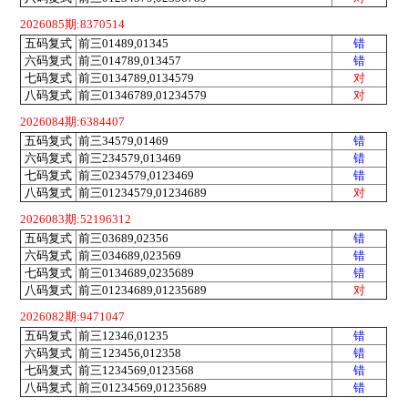
2026085期:8370514
五码复式
前三01489,01345
错
六码复式
前三014789,013457
错
七码复式
前三0134789,0134579
对
八码复式
前三01346789,01234579
对
2026084期:6384407
五码复式
前三34579,01469
错
六码复式
前三234579,013469
错
七码复式
前三0234579,0123469
错
八码复式
前三01234579,01234689
对
2026083期:52196312
五码复式
前三03689,02356
错
六码复式
前三034689,023569
错
七码复式
前三0134689,0235689
错
八码复式
前三01234689,01235689
对
2026082期:9471047
五码复式
前三12346,01235
错
六码复式
前三123456,012358
错
七码复式
前三1234569,0123568
错
八码复式
前三01234569,01235689
错