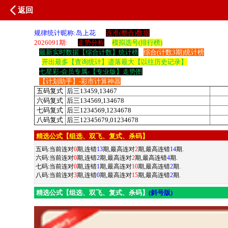
返回
规律统计昵称:岛上花
连准(整合)数据
2026091期:
走势分析
模拟选号(排行榜)
最新实时数据【综合计数】统计榜
综合(计数3期)统计榜
开出最多【查询统计】遗落最大【以往历史记录】
七星彩-会员专属-【专业版】走势图
【计划助手】-彩市计算神器
五码复式
后三13459,13467
六码复式
后三134569,134678
七码复式
后三1234569,1234678
八码复式
后三12345679,01234678
精选公式【组选、双飞、复式、杀码】
五码
:当前连对
0
期,连错
13
期,最高连对
2
期,最高连错
14
期
.
六码
:当前连对
0
期,连错
2
期,最高连对
2
期,最高连错
4
期
.
七码
:当前连对
0
期,连错
1
期,最高连对
10
期,最高连错
2
期
.
八码
:当前连对
3
期,连错
0
期,最高连对
15
期,最高连错
2
期
.
精选公式【组选、双飞、复式、杀码】
(斜号版)