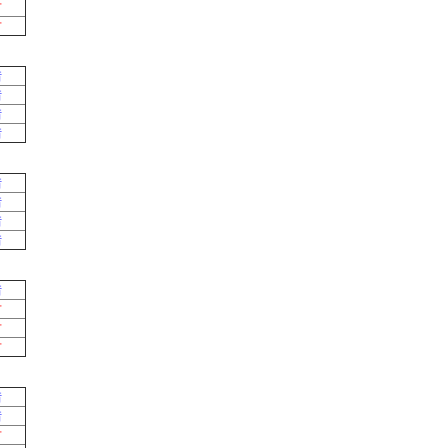
对
对
错
错
错
错
错
错
错
错
错
对
对
对
错
错
对