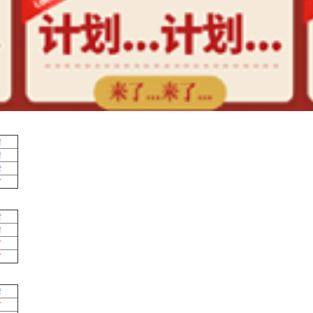
错
错
错
对
错
错
对
对
错
对