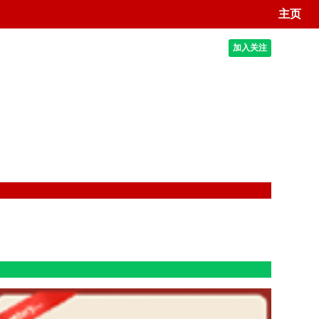
主页
加入关注