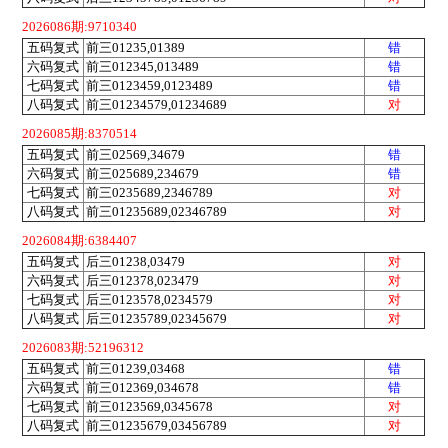
2026086期:9710340
五码复式
前三01235,01389
错
六码复式
前三012345,013489
错
七码复式
前三0123459,0123489
错
八码复式
前三01234579,01234689
对
2026085期:8370514
五码复式
前三02569,34679
错
六码复式
前三025689,234679
错
七码复式
前三0235689,2346789
对
八码复式
前三01235689,02346789
对
2026084期:6384407
五码复式
后三01238,03479
对
六码复式
后三012378,023479
对
七码复式
后三0123578,0234579
对
八码复式
后三01235789,02345679
对
2026083期:52196312
五码复式
前三01239,03468
错
六码复式
前三012369,034678
错
七码复式
前三0123569,0345678
对
八码复式
前三01235679,03456789
对