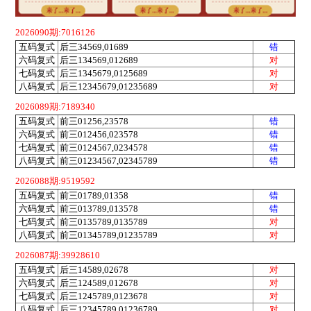
2026090期:7016126
五码复式
后三34569,01689
错
六码复式
后三134569,012689
对
七码复式
后三1345679,0125689
对
八码复式
后三12345679,01235689
对
2026089期:7189340
五码复式
前三01256,23578
错
六码复式
前三012456,023578
错
七码复式
前三0124567,0234578
错
八码复式
前三01234567,02345789
错
2026088期:9519592
五码复式
前三01789,01358
错
六码复式
前三013789,013578
错
七码复式
前三0135789,0135789
对
八码复式
前三01345789,01235789
对
2026087期:39928610
五码复式
后三14589,02678
对
六码复式
后三124589,012678
对
七码复式
后三1245789,0123678
对
八码复式
后三12345789,01236789
对