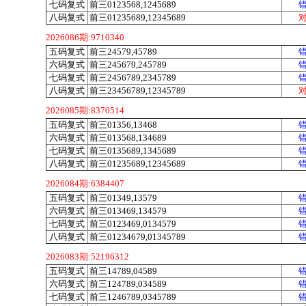
七码复式
前三0123568,1245689
八码复式
前三01235689,12345689
2026086期:9710340
五码复式
前三24579,45789
六码复式
前三245679,245789
七码复式
前三2456789,2345789
八码复式
前三23456789,12345789
2026085期:8370514
五码复式
前三01356,13468
六码复式
前三013568,134689
七码复式
前三0135689,1345689
八码复式
前三01235689,12345689
2026084期:6384407
五码复式
前三01349,13579
六码复式
前三013469,134579
七码复式
前三0123469,0134579
八码复式
前三01234679,01345789
2026083期:52196312
五码复式
前三14789,04589
六码复式
前三124789,034589
七码复式
前三1246789,0345789