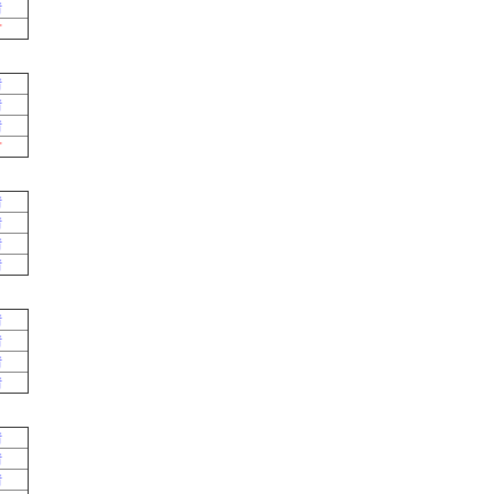
错
对
错
错
错
对
错
错
错
错
错
错
错
错
错
错
错