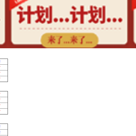
错
对
对
对
对
对
对
对
错
错