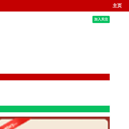
主页
加入关注