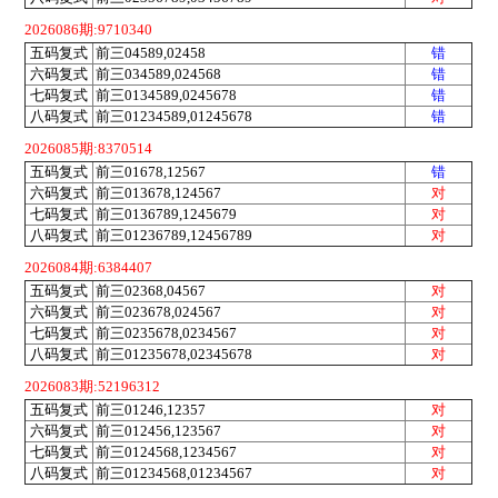
2026086期:9710340
五码复式
前三04589,02458
错
六码复式
前三034589,024568
错
七码复式
前三0134589,0245678
错
八码复式
前三01234589,01245678
错
2026085期:8370514
五码复式
前三01678,12567
错
六码复式
前三013678,124567
对
七码复式
前三0136789,1245679
对
八码复式
前三01236789,12456789
对
2026084期:6384407
五码复式
前三02368,04567
对
六码复式
前三023678,024567
对
七码复式
前三0235678,0234567
对
八码复式
前三01235678,02345678
对
2026083期:52196312
五码复式
前三01246,12357
对
六码复式
前三012456,123567
对
七码复式
前三0124568,1234567
对
八码复式
前三01234568,01234567
对