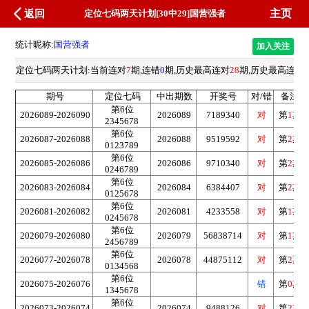
主页
返回
定位七码两天计划[30中29]国营强者
统计昵称:
国营强者
加入关注
定位七码两天计划:当前连对
7
期,连错
0
期,历史最高连对
28
期,历史最高连错
期号
定位七码
中出期数
开奖号
对/错
备注
第6位
2026089-2026090
2026089
7189340
对
第
1
期
2345678
第6位
2026087-2026088
2026088
9519592
对
第
2
期
0123789
第6位
2026085-2026086
2026086
9710340
对
第
2
期
0246789
第6位
2026083-2026084
2026084
6384407
对
第
2
期
0125678
第6位
2026081-2026082
2026081
4233558
对
第
1
期
0245678
第6位
2026079-2026080
2026079
56838714
对
第
1
期
2456789
第6位
2026077-2026078
2026078
44875112
对
第
2
期
0134568
第6位
2026075-2026076
错
第
0
期
1345678
第6位
2026073-2026074
2026074
9488126
对
第
2
期