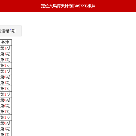
定位六码两天计划[30中23]椒妹
高连错
2
期
备注
第
1
期
第
1
期
第
1
期
第
1
期
第
1
期
第
0
期
第
1
期
第
1
期
第
1
期
第
0
期
第
0
期
第
1
期
第
1
期
第
0
期
第
1
期
第
1
期