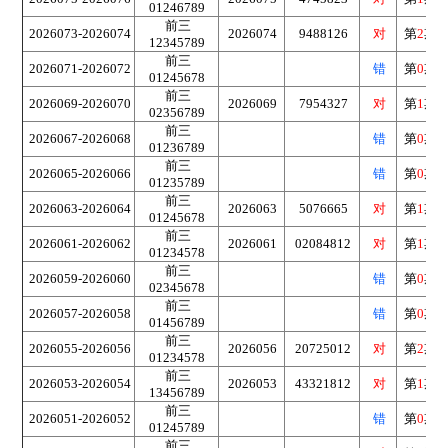
01246789
前三
2026073-2026074
2026074
9488126
对
第
2
期
12345789
前三
2026071-2026072
错
第
0
期
01245678
前三
2026069-2026070
2026069
7954327
对
第
1
期
02356789
前三
2026067-2026068
错
第
0
期
01236789
前三
2026065-2026066
错
第
0
期
01235789
前三
2026063-2026064
2026063
5076665
对
第
1
期
01245678
前三
2026061-2026062
2026061
02084812
对
第
1
期
01234578
前三
2026059-2026060
错
第
0
期
02345678
前三
2026057-2026058
错
第
0
期
01456789
前三
2026055-2026056
2026056
20725012
对
第
2
期
01234578
前三
2026053-2026054
2026053
43321812
对
第
1
期
13456789
前三
2026051-2026052
错
第
0
期
01245789
前三