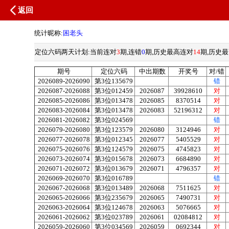
返回
统计昵称:
困老头
定位六码两天计划:当前连对
3
期,连错
0
期,历史最高连对
14
期,历史
期号
定位六码
中出期数
开奖号
对/错
2026089-2026090
第3位135679
错
2026087-2026088
第3位012459
2026087
39928610
对
2026085-2026086
第3位013478
2026085
8370514
对
2026083-2026084
第3位013478
2026083
52196312
对
2026081-2026082
第3位024569
错
2026079-2026080
第3位123579
2026080
3124946
对
2026077-2026078
第3位012345
2026077
5405529
对
2026075-2026076
第3位124579
2026075
4745823
对
2026073-2026074
第3位015678
2026073
6684890
对
2026071-2026072
第3位013679
2026071
4796357
对
2026069-2026070
第3位016789
错
2026067-2026068
第3位013489
2026068
7511625
对
2026065-2026066
第3位235679
2026065
7490731
对
2026063-2026064
第3位124678
2026063
5076665
对
2026061-2026062
第3位023789
2026061
02084812
对
2026059-2026060
第3位034569
2026059
0692344
对