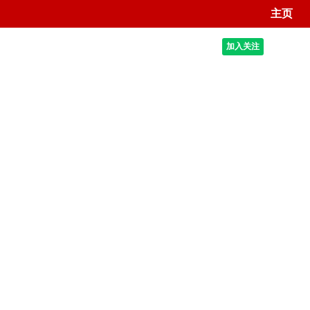
主页
加入关注