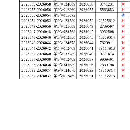
2026057-2026058
第3位124689
2026058
3741231
对
2026055-2026056
第3位012369
2026055
5563853
对
2026053-2026054
第3位015679
错
2026051-2026052
第3位123589
2026052
23525612
对
2026049-2026050
第3位125689
2026049
2789507
对
2026047-2026048
第3位023568
2026047
3982508
对
2026045-2026046
第3位012358
2026045
13289614
对
2026043-2026044
第3位124678
2026044
7620911
对
2026041-2026042
第3位012469
2026041
79114913
对
2026039-2026040
第3位135789
2026040
0771874
对
2026037-2026038
第3位012469
2026037
9969401
对
2026035-2026036
第3位345689
2026036
2889798
对
2026033-2026034
第3位124679
2026033
18919314
对
2026031-2026032
第3位012469
2026031
58962213
对