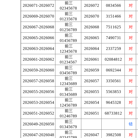
前三
2026071-2026072
2026072
0834566
对
02345678
前三
2026069-2026070
2026070
3151466
对
01235678
前三
2026067-2026068
2026068
7511625
对
01256789
前三
2026065-2026066
2026065
7490731
对
01456789
前三
2026063-2026064
2026064
2337259
对
12345678
前三
2026061-2026062
2026061
02084812
对
01234567
前三
2026059-2026060
2026059
0692344
对
03456789
前三
2026057-2026058
2026057
3350561
对
12345689
前三
2026055-2026056
2026055
5563853
对
01345689
前三
2026053-2026054
2026054
9645328
对
12456789
前三
2026051-2026052
2026051
68733812
对
01246789
前三
2026049-2026050
错
01345679
前三
2026047-2026048
2026047
3982508
对
02345789