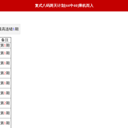
复式八码两天计划[44中40]乘机而入
最高连错
1
期
备注
第
1
期
第
1
期
第
1
期
第
2
期
第
1
期
第
1
期
第
2
期
第
1
期
第
1
期