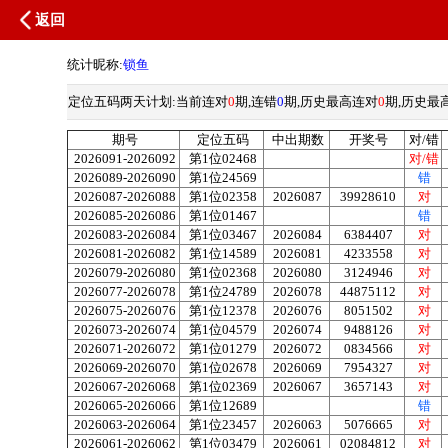
返回
统计昵称:
锁鱼
定位五码两天计划:当前连对
0
期,连错
0
期,历史最高连对
0
期,历史最
期号
定位五码
中出期数
开奖号
对/错
2026091-2026092
第1位02468
对/错
2026089-2026090
第1位24569
错
2026087-2026088
第1位02358
2026087
39928610
对
2026085-2026086
第1位01467
错
2026083-2026084
第1位03467
2026084
6384407
对
2026081-2026082
第1位14589
2026081
4233558
对
2026079-2026080
第1位02368
2026080
3124946
对
2026077-2026078
第1位24789
2026078
44875112
对
2026075-2026076
第1位12378
2026076
8051502
对
2026073-2026074
第1位04579
2026074
9488126
对
2026071-2026072
第1位01279
2026072
0834566
对
2026069-2026070
第1位02678
2026069
7954327
对
2026067-2026068
第1位02369
2026067
3657143
对
2026065-2026066
第1位12689
错
2026063-2026064
第1位23457
2026063
5076665
对
2026061-2026062
第1位03479
2026061
02084812
对