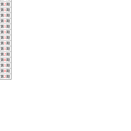
第
2
期
第
1
期
第
1
期
第
1
期
第
1
期
第
1
期
第
1
期
第
1
期
第
1
期
第
2
期
第
0
期
第
1
期
第
0
期
第
2
期