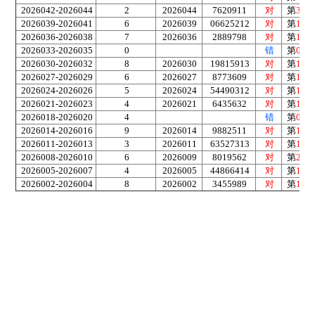
2026042-2026044
2
2026044
7620911
对
第
3
期
2026039-2026041
6
2026039
06625212
对
第
1
期
2026036-2026038
7
2026036
2889798
对
第
1
期
2026033-2026035
0
错
第
0
期
2026030-2026032
8
2026030
19815913
对
第
1
期
2026027-2026029
6
2026027
8773609
对
第
1
期
2026024-2026026
5
2026024
54490312
对
第
1
期
2026021-2026023
4
2026021
6435632
对
第
1
期
2026018-2026020
4
错
第
0
期
2026014-2026016
9
2026014
9882511
对
第
1
期
2026011-2026013
3
2026011
63527313
对
第
1
期
2026008-2026010
6
2026009
8019562
对
第
2
期
2026005-2026007
4
2026005
44866414
对
第
1
期
2026002-2026004
8
2026002
3455989
对
第
1
期