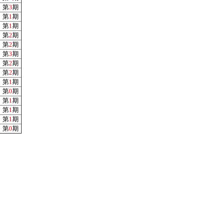
第
3
期
第
1
期
第
1
期
第
2
期
第
2
期
第
3
期
第
2
期
第
2
期
第
1
期
第
0
期
第
1
期
第
1
期
第
1
期
第
0
期