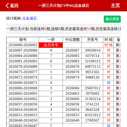
主页
返回
一胆三天计划[73中66]点金成石
统计昵称:
点金成石
加入关注
一胆三天计划:当前连对
6
期,连错
0
期,历史最高连对
19
期,历史最高连错
1
期
期号
一胆
中出期数
开奖号
对/错
备注
2026090-2026092
会员专享
对/错
第
0
期
2026087-2026089
9
2026087
39928610
对
第
1
期
2026084-2026086
7
2026085
8370514
对
第
2
期
2026081-2026083
6
2026083
52196312
对
第
3
期
2026078-2026080
7
2026078
44875112
对
第
1
期
2026075-2026077
1
2026076
8051502
对
第
2
期
2026072-2026074
2
2026074
9488126
对
第
3
期
2026069-2026071
0
错
第
0
期
2026066-2026068
3
2026066
35697012
对
第
1
期
2026063-2026065
7
2026063
5076665
对
第
1
期
2026060-2026062
2
2026060
31303214
对
第
1
期
2026057-2026059
4
2026058
3741231
对
第
2
期
2026054-2026056
3
2026054
9645328
对
第
1
期
2026051-2026053
1
2026053
43321812
对
第
3
期
2026048-2026050
7
2026049
2789507
对
第
2
期
2026045-2026047
7
错
第
0
期