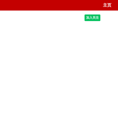
主页
加入关注