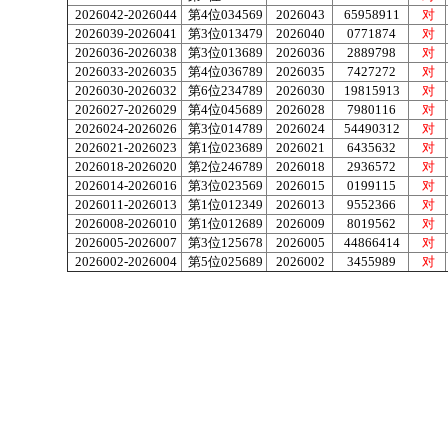
2026042-2026044
第4位034569
2026043
65958911
对
2026039-2026041
第3位013479
2026040
0771874
对
2026036-2026038
第3位013689
2026036
2889798
对
2026033-2026035
第4位036789
2026035
7427272
对
2026030-2026032
第6位234789
2026030
19815913
对
2026027-2026029
第4位045689
2026028
7980116
对
2026024-2026026
第3位014789
2026024
54490312
对
2026021-2026023
第1位023689
2026021
6435632
对
2026018-2026020
第2位246789
2026018
2936572
对
2026014-2026016
第3位023569
2026015
0199115
对
2026011-2026013
第1位012349
2026013
9552366
对
2026008-2026010
第1位012689
2026009
8019562
对
2026005-2026007
第3位125678
2026005
44866414
对
2026002-2026004
第5位025689
2026002
3455989
对