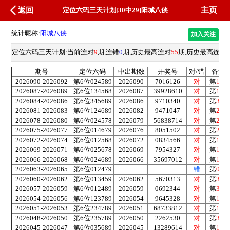
主页
返回
定位六码三天计划[30中29]阳城八侠
统计昵称:
阳城八侠
加入关注
定位六码三天计划:当前连对
9
期,连错
0
期,历史最高连对
55
期,历史最高连错
期号
定位六码
中出期数
开奖号
对/错
备注
2026090-2026092
第6位024589
2026090
7016126
对
第
1
期
2026087-2026089
第6位134568
2026087
39928610
对
第
1
期
2026084-2026086
第6位345689
2026086
9710340
对
第
3
期
2026081-2026083
第6位124689
2026082
9471047
对
第
2
期
2026078-2026080
第6位024578
2026079
56838714
对
第
2
期
2026075-2026077
第6位014679
2026076
8051502
对
第
2
期
2026072-2026074
第6位012568
2026072
0834566
对
第
1
期
2026069-2026071
第6位025678
2026069
7954327
对
第
1
期
2026066-2026068
第6位024689
2026066
35697012
对
第
1
期
2026063-2026065
第6位012479
错
第
0
期
2026060-2026062
第6位013459
2026062
5670313
对
第
3
期
2026057-2026059
第6位012489
2026059
0692344
对
第
3
期
2026054-2026056
第6位123789
2026054
9645328
对
第
1
期
2026051-2026053
第6位234789
2026051
68733812
对
第
1
期
2026048-2026050
第6位235789
2026050
2262530
对
第
3
期
2026045-2026047
第6位035689
2026045
13289614
对
第
1
期