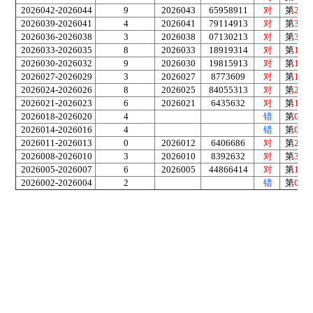
2026042-2026044
9
2026043
65958911
对
第
2
期
2026039-2026041
4
2026041
79114913
对
第
3
期
2026036-2026038
3
2026038
07130213
对
第
3
期
2026033-2026035
8
2026033
18919314
对
第
1
期
2026030-2026032
9
2026030
19815913
对
第
1
期
2026027-2026029
3
2026027
8773609
对
第
1
期
2026024-2026026
8
2026025
84055313
对
第
2
期
2026021-2026023
6
2026021
6435632
对
第
1
期
2026018-2026020
4
错
第
0
期
2026014-2026016
4
错
第
0
期
2026011-2026013
0
2026012
6406686
对
第
2
期
2026008-2026010
3
2026010
8392632
对
第
3
期
2026005-2026007
6
2026005
44866414
对
第
1
期
2026002-2026004
2
错
第
0
期