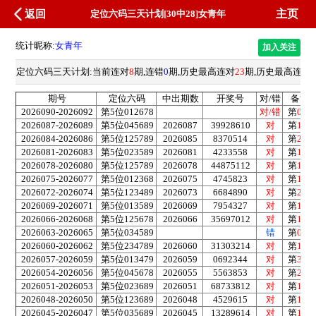
主页
返回
定位六码三天计划[30中28]女青年
统计昵称:
女青年
加入关注
定位六码三天计划:当前连对
8
期,连错
0
期,历史最高连对
23
期,历史最高连错
期号
定位六码
中出期数
开奖号
对/错
备注
2026090-2026092
第5位012678
对/错
第
0
期
2026087-2026089
第5位045689
2026087
39928610
对
第
1
期
2026084-2026086
第5位125789
2026085
8370514
对
第
2
期
2026081-2026083
第5位023589
2026081
4233558
对
第
1
期
2026078-2026080
第5位125789
2026078
44875112
对
第
1
期
2026075-2026077
第5位012368
2026075
4745823
对
第
1
期
2026072-2026074
第5位123489
2026073
6684890
对
第
2
期
2026069-2026071
第5位013589
2026069
7954327
对
第
1
期
2026066-2026068
第5位125678
2026066
35697012
对
第
1
期
2026063-2026065
第5位034589
错
第
0
期
2026060-2026062
第5位234789
2026060
31303214
对
第
1
期
2026057-2026059
第5位013479
2026059
0692344
对
第
3
期
2026054-2026056
第5位045678
2026055
5563853
对
第
2
期
2026051-2026053
第5位023689
2026051
68733812
对
第
1
期
2026048-2026050
第5位123689
2026048
4529615
对
第
1
期
2026045-2026047
第5位035689
2026045
13289614
对
第
1
期