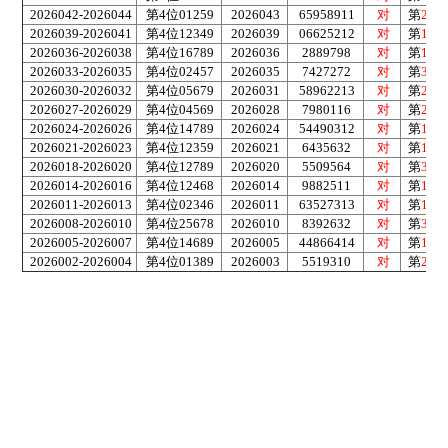
2026042-2026044
第4位01259
2026043
65958911
对
第
2
期
2026039-2026041
第4位12349
2026039
06625212
对
第
1
期
2026036-2026038
第4位16789
2026036
2889798
对
第
1
期
2026033-2026035
第4位02457
2026035
7427272
对
第
3
期
2026030-2026032
第4位05679
2026031
58962213
对
第
2
期
2026027-2026029
第4位04569
2026028
7980116
对
第
2
期
2026024-2026026
第4位14789
2026024
54490312
对
第
1
期
2026021-2026023
第4位12359
2026021
6435632
对
第
1
期
2026018-2026020
第4位12789
2026020
5509564
对
第
3
期
2026014-2026016
第4位12468
2026014
9882511
对
第
1
期
2026011-2026013
第4位02346
2026011
63527313
对
第
1
期
2026008-2026010
第4位25678
2026010
8392632
对
第
3
期
2026005-2026007
第4位14689
2026005
44866414
对
第
1
期
2026002-2026004
第4位01389
2026003
5519310
对
第
2
期