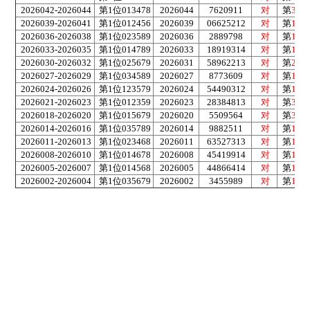
2026042-2026044
第1位013478
2026044
7620911
对
第
3
期
2026039-2026041
第1位012456
2026039
06625212
对
第
1
期
2026036-2026038
第1位023589
2026036
2889798
对
第
1
期
2026033-2026035
第1位014789
2026033
18919314
对
第
1
期
2026030-2026032
第1位025679
2026031
58962213
对
第
2
期
2026027-2026029
第1位034589
2026027
8773609
对
第
1
期
2026024-2026026
第1位123579
2026024
54490312
对
第
1
期
2026021-2026023
第1位012359
2026023
28384813
对
第
3
期
2026018-2026020
第1位015679
2026020
5509564
对
第
3
期
2026014-2026016
第1位035789
2026014
9882511
对
第
1
期
2026011-2026013
第1位023468
2026011
63527313
对
第
1
期
2026008-2026010
第1位014678
2026008
45419914
对
第
1
期
2026005-2026007
第1位014568
2026005
44866414
对
第
1
期
2026002-2026004
第1位035679
2026002
3455989
对
第
1
期