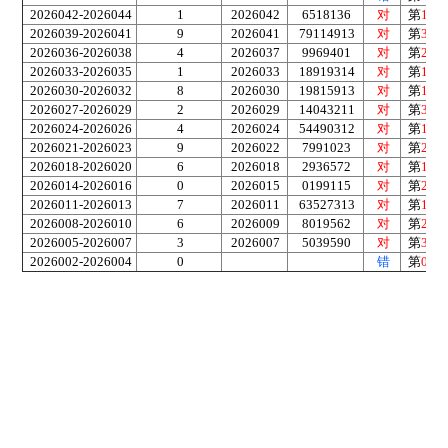
2026042-2026044
1
2026042
6518136
对
第
1
期
2026039-2026041
9
2026041
79114913
对
第
3
期
2026036-2026038
4
2026037
9969401
对
第
2
期
2026033-2026035
1
2026033
18919314
对
第
1
期
2026030-2026032
8
2026030
19815913
对
第
1
期
2026027-2026029
2
2026029
14043211
对
第
3
期
2026024-2026026
4
2026024
54490312
对
第
1
期
2026021-2026023
9
2026022
7991023
对
第
2
期
2026018-2026020
6
2026018
2936572
对
第
1
期
2026014-2026016
0
2026015
0199115
对
第
2
期
2026011-2026013
7
2026011
63527313
对
第
1
期
2026008-2026010
6
2026009
8019562
对
第
2
期
2026005-2026007
3
2026007
5039590
对
第
3
期
2026002-2026004
0
错
第
0
期