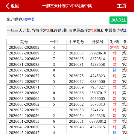
主页
返回
一胆三天计划[73中65]须中奖
统计昵称:
须中奖
加入关注
一胆三天计划:当前连对
3
期,连错
0
期,历史最高连对
16
期,历史最高连错
2
期
期号
一胆
中出期数
开奖号
对/错
备注
2026090-2026092
4
对/错
第
0
期
2026087-2026089
2
2026087
39928610
对
第
1
期
2026084-2026086
7
2026085
8370514
对
第
2
期
2026081-2026083
3
2026081
4233558
对
第
1
期
2026078-2026080
0
错
第
0
期
2026075-2026077
5
2026075
4745823
对
第
1
期
2026072-2026074
5
2026072
0834566
对
第
1
期
2026069-2026071
7
2026069
7954327
对
第
1
期
2026066-2026068
0
2026066
35697012
对
第
1
期
2026063-2026065
5
2026063
5076665
对
第
1
期
2026060-2026062
5
2026062
5670313
对
第
3
期
2026057-2026059
1
2026058
3741231
对
第
2
期
2026054-2026056
2
2026054
9645328
对
第
1
期
2026051-2026053
6
2026051
68733812
对
第
1
期
2026048-2026050
5
2026048
4529615
对
第
1
期
2026045-2026047
4
错
第
0
期