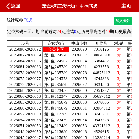
主页
返回
定位六码三天计划[30中29]飞虎
统计昵称:
飞虎
加入关注
定位六码三天计划:当前连对
24
期,连错
0
期,历史最高连对
49
期,历史最高连
期号
定位六码
中出期数
开奖号
对/错
备注
2026090-2026092
会员专享
2026090
7016126
对
第
1
期
2026087-2026089
第5位024578
2026087
39928610
对
第
1
期
2026084-2026086
第5位024567
2026084
6384407
对
第
1
期
2026081-2026083
第5位245789
2026081
4233558
对
第
1
期
2026078-2026080
第5位035789
2026078
44875112
对
第
1
期
2026075-2026077
第5位024578
2026075
4745823
对
第
1
期
2026072-2026074
第5位235679
2026072
0834566
对
第
1
期
2026069-2026071
第5位023456
2026069
7954327
对
第
1
期
2026066-2026068
第5位012347
2026066
35697012
对
第
1
期
2026063-2026065
第5位345679
2026063
5076665
对
第
1
期
2026060-2026062
第5位145679
2026061
02084812
对
第
2
期
2026057-2026059
第5位012789
2026058
3741231
对
第
2
期
2026054-2026056
第5位023459
2026054
9645328
对
第
1
期
2026051-2026053
第5位012489
2026053
43321812
对
第
3
期
2026048-2026050
第5位013689
2026048
4529615
对
第
1
期
2026045-2026047
第5位125679
2026045
13289614
对
第
1
期